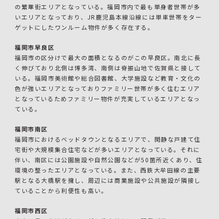
の繁華街エリアとなっている。福岡市内で最も単身者世帯が多
いエリアとなっており、JR鹿児島本線沿線には単車世帯をター
ゲットにしたワンルーム物件が多く存在する。
福岡市早良区
福岡市の区分けで最大の面積となるのがこの早良区。南北に長
く伸びており北側は博多湾、南側は脊振山地で佐賀県と接して
いる。福岡市美術館や総合図書館、大学施設など教育・文化の
色が強いエリアとなっておりファミリー世帯が多く住むエリア
となっているためファミリー物件が充実しているエリアとなっ
ている。
福岡市南区
福岡市におけるベッドタウンとなるエリアで、閑静な戸建て住
宅街や大規模集合住宅などが多いエリアとなっている。それに
伴い、南区には公園施設や自然公園などが50箇所近くあり、住
環境の整ったエリアとなっている。また、西鉄大牟田線の主要
駅となる大橋駅を擁し、周辺には商業施設や公共施設が隣接し
ていることから利便性も高い。
福岡市西区