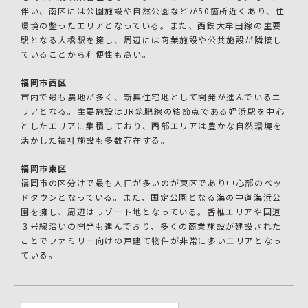
伴い、南区には公園施設や自然公園などが50箇所近くあり、住
環境の整ったエリアとなっている。また、西鉄大牟田線の主要
駅となる大橋駅を擁し、周辺には商業施設や公共施設が隣接し
ていることから利便性も高い。
福岡市西区
市内で最も農地が多く、新興住宅地として開発が進んでいるエ
リアとなる。主要施設はJR筑肥線の結節点である姪浜駅を中心
としたエリアに集積しており、西部エリアは豊かな自然環境を
活かした福祉施設も多数存在する。
福岡市東区
福岡市の区分けで最も人口が多いのが東区であり中心部のベッ
ドタウンとなっている。また、国定公園となる海の中道海浜公
園を擁し、周辺はリゾート地となっている。香椎エリアや国道
３号線沿いの開発も進んでおり、多くの商業施設が建設された
ことでファミリー向けの戸建て物件が非常に多いエリアとなっ
ている。