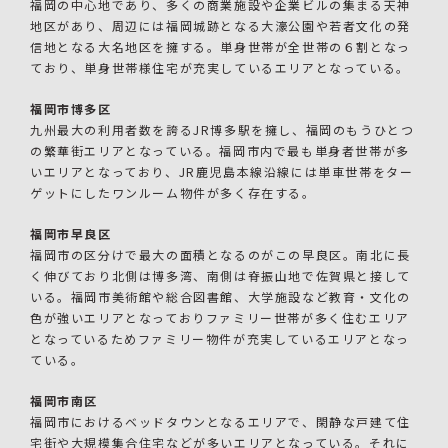
福岡の中心地であり、多くの商業施設や企業ビルの集まる天神
地区があり、周辺には福岡城跡となる大濠公園や若者文化の発
信地となる大名地区を擁する。単身世帯が全世帯の６割となっ
ており、単身世帯様住宅が充実しているエリアとなっている。
福岡市博多区
九州最大の利用者数を誇るJR博多駅を擁し、福岡のもうひとつ
の繁華街エリアとなっている。福岡市内で最も単身者世帯が多
いエリアとなっており、JR鹿児島本線沿線には単車世帯をター
ゲットにしたワンルーム物件が多く存在する。
福岡市早良区
福岡市の区分けで最大の面積となるのがこの早良区。南北に長
く伸びており北側は博多湾、南側は脊振山地で佐賀県と接して
いる。福岡市美術館や総合図書館、大学施設など教育・文化の
色が強いエリアとなっておりファミリー世帯が多く住むエリア
となっているためファミリー物件が充実しているエリアとなっ
ている。
福岡市南区
福岡市におけるベッドタウンとなるエリアで、閑静な戸建て住
宅街や大規模集合住宅などが多いエリアとなっている。それに