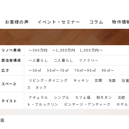
Proceed Design (プロシードデザイン)
お客様の声
イベント・セミナー
コラム
物件情
リノベ費用
〜500万円
〜1,000万円
1,000万円〜
居住者構成
一人暮らし
二人暮らし
ファミリー
広さ
〜50㎡
50㎡〜70㎡
70㎡〜90㎡
90㎡〜
リビング・ダイニング
キッチン
玄関
洗面
浴
スペース
ス
ヌック
ナチュラル
シンプル
カフェ風
和モダン
北欧
テイスト
ト・ブルックリン
ビンテージ・アンティーク
ホテル
ェ風