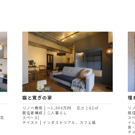
猫と寛ぎの家
憧
リノベ費用 | ～1,000万円 広さ | 62㎡
リノ
居住者構成 | 二人暮らし
居住
、玄
スペース|
ス
テイスト | インダストリアル、カフェ風
イ
斎
テ