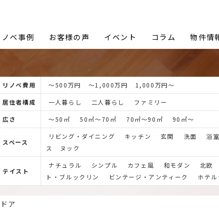
Proceed Design (プロシードデザイン)
リノベ事例
お客様の声
イベント
コラム
物件情
リノベ費用
〜500万円
〜1,000万円
1,000万円〜
居住者構成
一人暮らし
二人暮らし
ファミリー
広さ
〜50㎡
50㎡〜70㎡
70㎡〜90㎡
90㎡〜
リビング・ダイニング
キッチン
玄関
洗面
浴
スペース
ス
ヌック
ナチュラル
シンプル
カフェ風
和モダン
北欧
テイスト
ト・ブルックリン
ビンテージ・アンティーク
ホテル
トドア