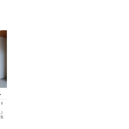
し
08
)
、玄