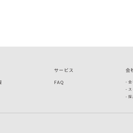
サービス
会
報
FAQ
会
ス
採