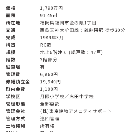
価格
1,790万円
面積
91.45㎡
所在地
福岡県福岡市金の隈1丁目
交通
西鉄天神大牟田線：雑餉隈駅 徒歩30分
完成
1989年3月
構造
RC造
規模
地上6階建て (総戸数：47戸)
階数
3階部分
駐車場
有
管理費
6,860円
修繕積立金
19,940円
町内会費
1,100円
学校区
月隈小学校／席田中学校
管理形態
全部委託
管理会社
(株)東京建物アメニティサポート
管理方式
巡回管理
土地権利
所有権