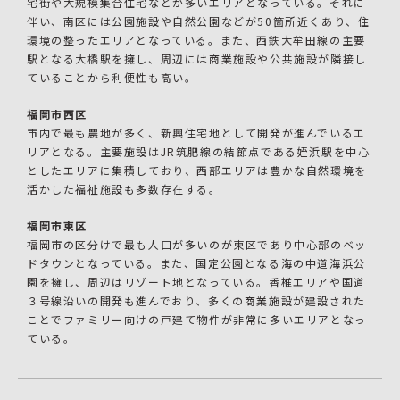
宅街や大規模集合住宅などが多いエリアとなっている。それに
伴い、南区には公園施設や自然公園などが50箇所近くあり、住
環境の整ったエリアとなっている。また、西鉄大牟田線の主要
駅となる大橋駅を擁し、周辺には商業施設や公共施設が隣接し
ていることから利便性も高い。
福岡市西区
市内で最も農地が多く、新興住宅地として開発が進んでいるエ
リアとなる。主要施設はJR筑肥線の結節点である姪浜駅を中心
としたエリアに集積しており、西部エリアは豊かな自然環境を
活かした福祉施設も多数存在する。
福岡市東区
福岡市の区分けで最も人口が多いのが東区であり中心部のベッ
ドタウンとなっている。また、国定公園となる海の中道海浜公
園を擁し、周辺はリゾート地となっている。香椎エリアや国道
３号線沿いの開発も進んでおり、多くの商業施設が建設された
ことでファミリー向けの戸建て物件が非常に多いエリアとなっ
ている。