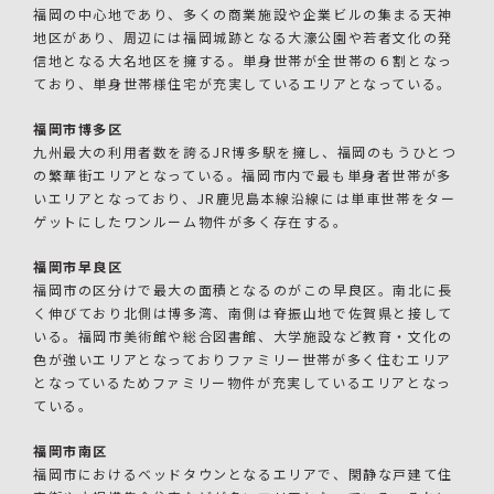
福岡の中心地であり、多くの商業施設や企業ビルの集まる天神
地区があり、周辺には福岡城跡となる大濠公園や若者文化の発
信地となる大名地区を擁する。単身世帯が全世帯の６割となっ
ており、単身世帯様住宅が充実しているエリアとなっている。
福岡市博多区
九州最大の利用者数を誇るJR博多駅を擁し、福岡のもうひとつ
の繁華街エリアとなっている。福岡市内で最も単身者世帯が多
いエリアとなっており、JR鹿児島本線沿線には単車世帯をター
ゲットにしたワンルーム物件が多く存在する。
福岡市早良区
福岡市の区分けで最大の面積となるのがこの早良区。南北に長
く伸びており北側は博多湾、南側は脊振山地で佐賀県と接して
いる。福岡市美術館や総合図書館、大学施設など教育・文化の
色が強いエリアとなっておりファミリー世帯が多く住むエリア
となっているためファミリー物件が充実しているエリアとなっ
ている。
福岡市南区
福岡市におけるベッドタウンとなるエリアで、閑静な戸建て住