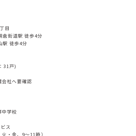
1丁目
倉街道駅 徒歩4分
山駅 徒歩4分
：31戸)
理会社へ要確認
拝中学校
ービス
火・金、9～11時）