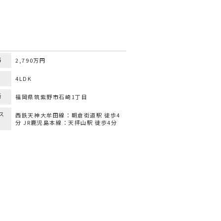
格
2,790万円
り
4LDK
所
福岡県筑紫野市石崎1丁目
ス
西鉄天神大牟田線：朝倉街道駅 徒歩4
分 JR鹿児島本線：天拝山駅 徒歩4分