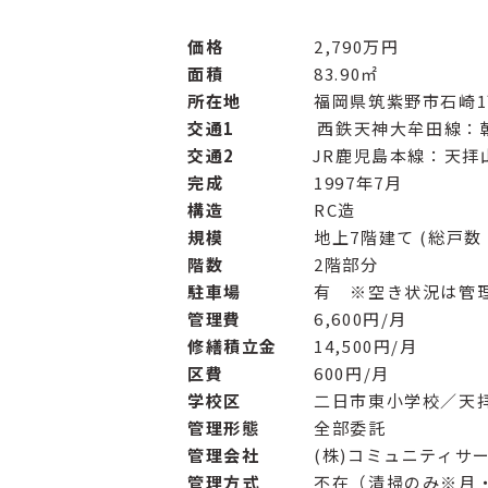
価格
2,790万円
面積
83.90㎡
所在地
福岡県筑紫野市石崎
交通1
西鉄天神大牟田線：朝
交通2
JR鹿児島本線：天拝
完成
1997年7月
構造
RC造
規模
地上7階建て (総戸数
階数
2階部分
駐車場
有 ※空き状況は管
管理費
6,600円/月
修繕積立金
14,500円/月
区費
600円/月
学校区
二日市東小学校／天
管理形態
全部委託
管理会社
(株)コミュニティサ
管理方式
不在（清掃のみ※月・