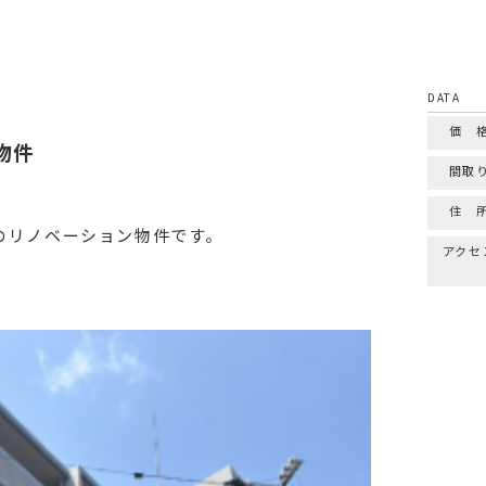
DATA
価 
物件
間取
住 
のリノベーション物件です。
アクセ