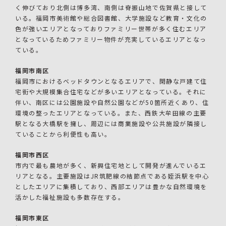
く伸びており北側は博多湾、南側は脊振山地で佐賀県と接して
いる。福岡市美術館や総合図書館、大学施設など教育・文化の
色が強いエリアとなっておりファミリー世帯が多く住むエリア
となっているためファミリー物件が充実しているエリアとなっ
ている。
福岡市南区
福岡市におけるベッドタウンとなるエリアで、閑静な戸建て住
宅街や大規模集合住宅などが多いエリアとなっている。それに
伴い、南区には公園施設や自然公園などが50箇所近くあり、住
環境の整ったエリアとなっている。また、西鉄大牟田線の主要
駅となる大橋駅を擁し、周辺には商業施設や公共施設が隣接し
ていることから利便性も高い。
福岡市西区
市内で最も農地が多く、新興住宅地として開発が進んでいるエ
リアとなる。主要施設はJR筑肥線の結節点である姪浜駅を中心
としたエリアに集積しており、西部エリアは豊かな自然環境を
活かした福祉施設も多数存在する。
福岡市東区