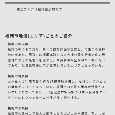
施工エリアは福岡県全域です
福岡市地域(エリア)ごとのご紹介
福岡市中央区
福岡の中心地であり、多くの商業施設や企業ビルの集まる天神
地区があり、周辺には福岡城跡となる大濠公園や若者文化の発
信地となる大名地区を擁する。単身世帯が全世帯の６割となっ
ており、単身世帯様住宅が充実しているエリアとなっている。
福岡市博多区
九州最大の利用者数を誇るJR博多駅を擁し、福岡のもうひとつ
の繁華街エリアとなっている。福岡市内で最も単身者世帯が多
いエリアとなっており、JR鹿児島本線沿線には単車世帯をター
ゲットにしたワンルーム物件が多く存在する。
福岡市早良区
福岡市の区分けで最大の面積となるのがこの早良区。南北に長