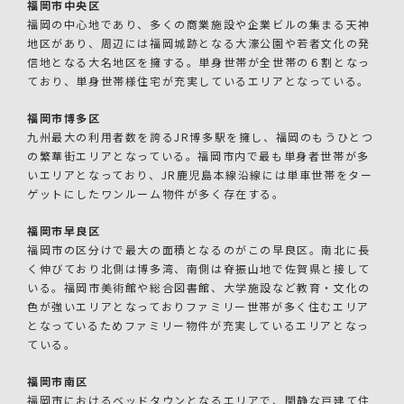
福岡市中央区
福岡の中心地であり、多くの商業施設や企業ビルの集まる天神
地区があり、周辺には福岡城跡となる大濠公園や若者文化の発
信地となる大名地区を擁する。単身世帯が全世帯の６割となっ
ており、単身世帯様住宅が充実しているエリアとなっている。
福岡市博多区
九州最大の利用者数を誇るJR博多駅を擁し、福岡のもうひとつ
の繁華街エリアとなっている。福岡市内で最も単身者世帯が多
いエリアとなっており、JR鹿児島本線沿線には単車世帯をター
ゲットにしたワンルーム物件が多く存在する。
福岡市早良区
福岡市の区分けで最大の面積となるのがこの早良区。南北に長
く伸びており北側は博多湾、南側は脊振山地で佐賀県と接して
いる。福岡市美術館や総合図書館、大学施設など教育・文化の
色が強いエリアとなっておりファミリー世帯が多く住むエリア
となっているためファミリー物件が充実しているエリアとなっ
ている。
福岡市南区
福岡市におけるベッドタウンとなるエリアで、閑静な戸建て住