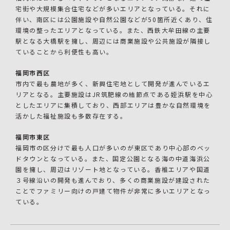
宅街や大規模集合住宅などが多いエリアとなっている。それに
伴い、南区には公園施設や自然公園などが50箇所近くあり、住
環境の整ったエリアとなっている。また、西鉄大牟田線の主要
駅となる大橋駅を擁し、周辺には商業施設や公共施設が隣接し
ていることから利便性も高い。
福岡市西区
市内で最も農地が多く、新興住宅地として開発が進んでいるエ
リアとなる。主要施設はJR筑肥線の結節点である姪浜駅を中心
としたエリアに集積しており、西部エリアは豊かな自然環境を
活かした福祉施設も多数存在する。
福岡市東区
福岡市の区分けで最も人口が多いのが東区であり中心部のベッ
ドタウンとなっている。また、国定公園となる海の中道海浜公
園を擁し、周辺はリゾート地となっている。香椎エリアや国道
３号線沿いの開発も進んでおり、多くの商業施設が建設された
ことでファミリー向けの戸建て物件が非常に多いエリアとなっ
ている。