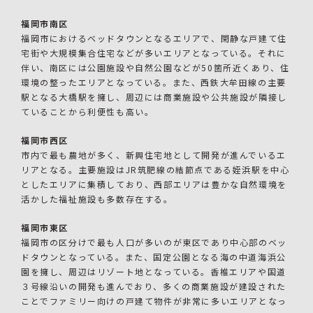
福岡市南区
福岡市におけるベッドタウンとなるエリアで、閑静な戸建て住
宅街や大規模集合住宅などが多いエリアとなっている。それに
伴い、南区には公園施設や自然公園などが50箇所近くあり、住
環境の整ったエリアとなっている。また、西鉄大牟田線の主要
駅となる大橋駅を擁し、周辺には商業施設や公共施設が隣接し
ていることから利便性も高い。
福岡市西区
市内で最も農地が多く、新興住宅地として開発が進んでいるエ
リアとなる。主要施設はJR筑肥線の結節点である姪浜駅を中心
としたエリアに集積しており、西部エリアは豊かな自然環境を
活かした福祉施設も多数存在する。
福岡市東区
福岡市の区分けで最も人口が多いのが東区であり中心部のベッ
ドタウンとなっている。また、国定公園となる海の中道海浜公
園を擁し、周辺はリゾート地となっている。香椎エリアや国道
３号線沿いの開発も進んでおり、多くの商業施設が建設された
ことでファミリー向けの戸建て物件が非常に多いエリアとなっ