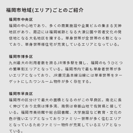
福岡市地域(エリア)ごとのご紹介
福岡市中央区
福岡の中心地であり、多くの商業施設や企業ビルの集まる天神
地区があり、周辺には福岡城跡となる大濠公園や若者文化の発
信地となる大名地区を擁する。単身世帯が全世帯の６割となっ
ており、単身世帯様住宅が充実しているエリアとなっている。
福岡市博多区
九州最大の利用者数を誇るJR博多駅を擁し、福岡のもうひとつ
の繁華街エリアとなっている。福岡市内で最も単身者世帯が多
いエリアとなっており、JR鹿児島本線沿線には単車世帯をター
ゲットにしたワンルーム物件が多く存在する。
福岡市早良区
福岡市の区分けで最大の面積となるのがこの早良区。南北に長
く伸びており北側は博多湾、南側は脊振山地で佐賀県と接して
いる。福岡市美術館や総合図書館、大学施設など教育・文化の
色が強いエリアとなっておりファミリー世帯が多く住むエリア
となっているためファミリー物件が充実しているエリアとなっ
ている。