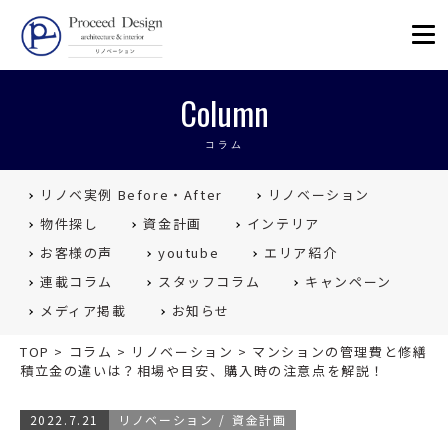
リノベーションを福岡で。Proceed
Column
コラム
リノベ実例 Before・After
リノベーション
物件探し
資金計画
インテリア
お客様の声
youtube
エリア紹介
連載コラム
スタッフコラム
キャンペーン
メディア掲載
お知らせ
TOP
>
コラム
>
リノベーション
>
マンションの管理費と修繕
積立金の違いは？相場や目安、購入時の注意点を解説！
2022.7.21
リノベーション
資金計画