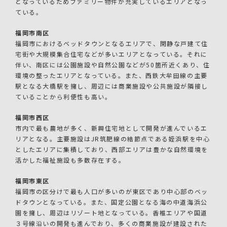
となっているためファミリー物件が充実しているエリアとなっ
ている。
福岡市南区
福岡市におけるベッドタウンとなるエリアで、閑静な戸建て住
宅街や大規模集合住宅などが多いエリアとなっている。それに
伴い、南区には公園施設や自然公園などが50箇所近くあり、住
環境の整ったエリアとなっている。また、西鉄大牟田線の主要
駅となる大橋駅を擁し、周辺には商業施設や公共施設が隣接し
ていることから利便性も高い。
福岡市西区
市内で最も農地が多く、新興住宅地として開発が進んでいるエ
リアとなる。主要施設はJR筑肥線の結節点である姪浜駅を中心
としたエリアに集積しており、西部エリアは豊かな自然環境を
活かした福祉施設も多数存在する。
福岡市東区
福岡市の区分けで最も人口が多いのが東区であり中心部のベッ
ドタウンとなっている。また、国定公園となる海の中道海浜公
園を擁し、周辺はリゾート地となっている。香椎エリアや国道
３号線沿いの開発も進んでおり、多くの商業施設が建設された