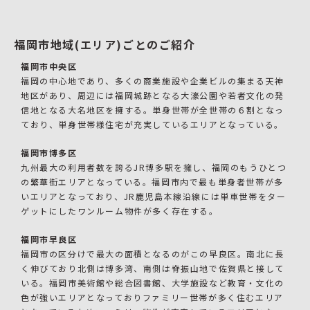
福岡市地域(エリア)ごとのご紹介
福岡市中央区
福岡の中心地であり、多くの商業施設や企業ビルの集まる天神
地区があり、周辺には福岡城跡となる大濠公園や若者文化の発
信地となる大名地区を擁する。単身世帯が全世帯の６割となっ
ており、単身世帯様住宅が充実しているエリアとなっている。
福岡市博多区
九州最大の利用者数を誇るJR博多駅を擁し、福岡のもうひとつ
の繁華街エリアとなっている。福岡市内で最も単身者世帯が多
いエリアとなっており、JR鹿児島本線沿線には単車世帯をター
ゲットにしたワンルーム物件が多く存在する。
福岡市早良区
福岡市の区分けで最大の面積となるのがこの早良区。南北に長
く伸びており北側は博多湾、南側は脊振山地で佐賀県と接して
いる。福岡市美術館や総合図書館、大学施設など教育・文化の
色が強いエリアとなっておりファミリー世帯が多く住むエリア