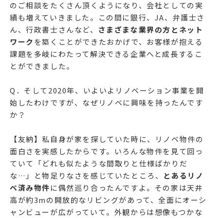
のご相談をたくさん頂くようになり、会社としての実
績も増えていきました。この間に銀行、JA、弁護士さ
ん、行政書士さんなど、
さまざまな業界の方とネット
ワーク
を築くことができたおかげで、お客様が抱える
課題を多岐にわたって解決できる企業へと成長するこ
とができました。
Q．そして2020年、いよいよリノベーション事業を開
始したわけですが、なぜリノベに興味を持ったんです
か？
【友納】私自身が家を探していた時に、リノベ物件の
面白さを実感したからです。いろんな物件を見て回っ
ていて「どれも似たような間取りと仕様ばかりだ
な…」と物足りなさを感じていたところ、
とあるリノ
ベ済み物件
に偶然巡り合ったんですよ。その家は天井
高が約3mの開放的なリビングがあって、全面にオーシ
ャンビューが広がっていて。外観からは想像もつかな