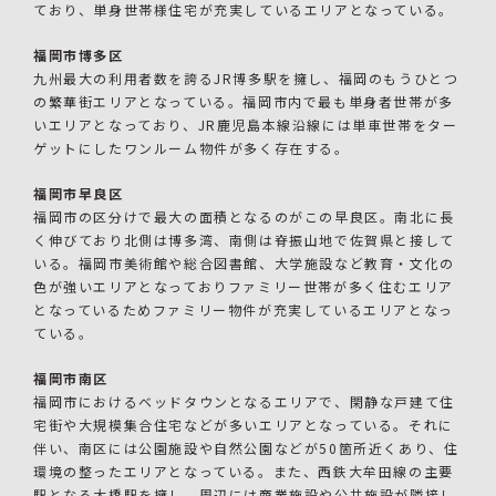
ており、単身世帯様住宅が充実しているエリアとなっている。
福岡市博多区
九州最大の利用者数を誇るJR博多駅を擁し、福岡のもうひとつ
の繁華街エリアとなっている。福岡市内で最も単身者世帯が多
いエリアとなっており、JR鹿児島本線沿線には単車世帯をター
ゲットにしたワンルーム物件が多く存在する。
福岡市早良区
福岡市の区分けで最大の面積となるのがこの早良区。南北に長
く伸びており北側は博多湾、南側は脊振山地で佐賀県と接して
いる。福岡市美術館や総合図書館、大学施設など教育・文化の
色が強いエリアとなっておりファミリー世帯が多く住むエリア
となっているためファミリー物件が充実しているエリアとなっ
ている。
福岡市南区
福岡市におけるベッドタウンとなるエリアで、閑静な戸建て住
宅街や大規模集合住宅などが多いエリアとなっている。それに
伴い、南区には公園施設や自然公園などが50箇所近くあり、住
環境の整ったエリアとなっている。また、西鉄大牟田線の主要
駅となる大橋駅を擁し、周辺には商業施設や公共施設が隣接し