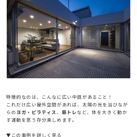
特徴的なのは、こんなに広い中庭があること！
これだけ広い屋外空間があれば、太陽の光を浴びなが
らの
ヨガ・ピラティス
、
筋トレ
など、体を大きく動か
す運動を思う存分楽しめます。
▼この事例を詳しく見る