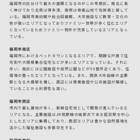
福岡市の区分けで最大の面積となるのがこの早良区。南北に長
く伸びており北側は博多湾、南側は脊振山地で佐賀県と接して
いる。福岡市美術館や総合図書館、大学施設など教育・文化の
色が強いエリアとなっておりファミリー世帯が多く住むエリア
となっているためファミリー物件が充実しているエリアとなっ
ている。
福岡市南区
福岡市におけるベッドタウンとなるエリアで、閑静な戸建て住
宅街や大規模集合住宅などが多いエリアとなっている。それに
伴い、南区には公園施設や自然公園などが50箇所近くあり、住
環境の整ったエリアとなっている。また、西鉄大牟田線の主要
駅となる大橋駅を擁し、周辺には商業施設や公共施設が隣接し
ていることから利便性も高い。
福岡市西区
市内で最も農地が多く、新興住宅地として開発が進んでいるエ
リアとなる。主要施設はJR筑肥線の結節点である姪浜駅を中心
としたエリアに集積しており、西部エリアは豊かな自然環境を
活かした福祉施設も多数存在する。