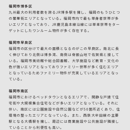
福岡市博多区
九州最大の利用者数を誇るJR博多駅を擁し、福岡のもうひとつ
の繁華街エリアとなっている。福岡市内で最も単身者世帯が多
いエリアとなっており、JR鹿児島本線沿線には単車世帯をター
ゲットにしたワンルーム物件が多く存在する。
福岡市早良区
福岡市の区分けで最大の面積となるのがこの早良区。南北に長
く伸びており北側は博多湾、南側は脊振山地で佐賀県と接して
いる。福岡市美術館や総合図書館、大学施設など教育・文化の
色が強いエリアとなっておりファミリー世帯が多く住むエリア
となっているためファミリー物件が充実しているエリアとなっ
ている。
福岡市南区
福岡市におけるベッドタウンとなるエリアで、閑静な戸建て住
宅街や大規模集合住宅などが多いエリアとなっている。それに
伴い、南区には公園施設や自然公園などが50箇所近くあり、住
環境の整ったエリアとなっている。また、西鉄大牟田線の主要
駅となる大橋駅を擁し、周辺には商業施設や公共施設が隣接し
ていることから利便性も高い。