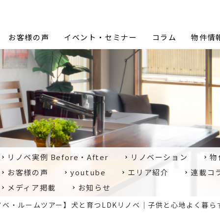
Proceed Design (プロシードデザイン)
お客様の声
イベント・セミナー
コラム
物件情
リノベ実例 Before・After
リノベーション
物
お客様の声
youtube
エリア紹介
連載コ
メディア掲載
お知らせ
ノベ・ルームツアー】犬と育つLDKリノベ｜子供と心地よく暮ら