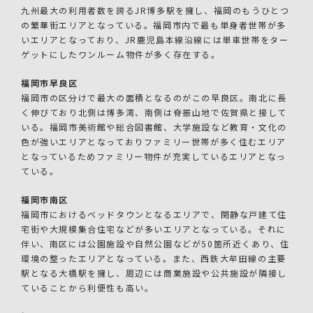
九州最大の利用者数を誇るJR博多駅を擁し、福岡のもうひとつ
の繁華街エリアとなっている。福岡市内で最も単身者世帯が多
いエリアとなっており、JR鹿児島本線沿線には単車世帯をター
ゲットにしたワンルーム物件が多く存在する。
福岡市早良区
福岡市の区分けで最大の面積となるのがこの早良区。南北に長
く伸びており北側は博多湾、南側は脊振山地で佐賀県と接して
いる。福岡市美術館や総合図書館、大学施設など教育・文化の
色が強いエリアとなっておりファミリー世帯が多く住むエリア
となっているためファミリー物件が充実しているエリアとなっ
ている。
福岡市南区
福岡市におけるベッドタウンとなるエリアで、閑静な戸建て住
宅街や大規模集合住宅などが多いエリアとなっている。それに
伴い、南区には公園施設や自然公園などが50箇所近くあり、住
環境の整ったエリアとなっている。また、西鉄大牟田線の主要
駅となる大橋駅を擁し、周辺には商業施設や公共施設が隣接し
ていることから利便性も高い。