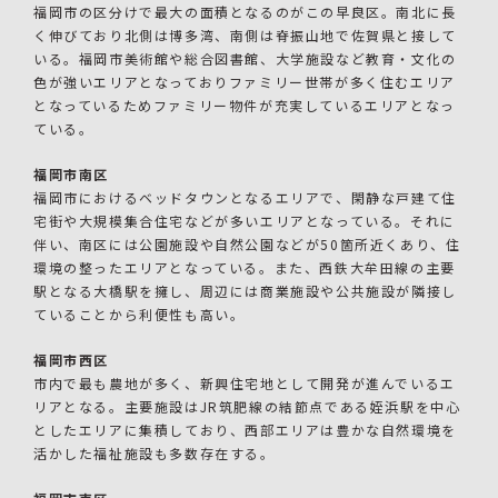
福岡市の区分けで最大の面積となるのがこの早良区。南北に長
く伸びており北側は博多湾、南側は脊振山地で佐賀県と接して
いる。福岡市美術館や総合図書館、大学施設など教育・文化の
色が強いエリアとなっておりファミリー世帯が多く住むエリア
となっているためファミリー物件が充実しているエリアとなっ
ている。
福岡市南区
福岡市におけるベッドタウンとなるエリアで、閑静な戸建て住
宅街や大規模集合住宅などが多いエリアとなっている。それに
伴い、南区には公園施設や自然公園などが50箇所近くあり、住
環境の整ったエリアとなっている。また、西鉄大牟田線の主要
駅となる大橋駅を擁し、周辺には商業施設や公共施設が隣接し
ていることから利便性も高い。
福岡市西区
市内で最も農地が多く、新興住宅地として開発が進んでいるエ
リアとなる。主要施設はJR筑肥線の結節点である姪浜駅を中心
としたエリアに集積しており、西部エリアは豊かな自然環境を
活かした福祉施設も多数存在する。