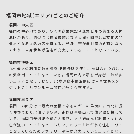
福岡市地域(エリア)ごとのご紹介
福岡市中央区
福岡の中心地であり、多くの商業施設や企業ビルの集まる天神
地区があり、周辺には福岡城跡となる大濠公園や若者文化の発
信地となる大名地区を擁する。単身世帯が全世帯の６割となっ
ており、単身世帯様住宅が充実しているエリアとなっている。
福岡市博多区
九州最大の利用者数を誇るJR博多駅を擁し、福岡のもうひとつ
の繁華街エリアとなっている。福岡市内で最も単身者世帯が多
いエリアとなっており、JR鹿児島本線沿線には単車世帯をター
ゲットにしたワンルーム物件が多く存在する。
福岡市早良区
福岡市の区分けで最大の面積となるのがこの早良区。南北に長
く伸びており北側は博多湾、南側は脊振山地で佐賀県と接して
いる。福岡市美術館や総合図書館、大学施設など教育・文化の
色が強いエリアとなっておりファミリー世帯が多く住むエリア
となっているためファミリー物件が充実しているエリアとなっ