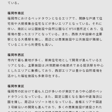
ている。
福岡市南区
福岡市におけるベッドタウンとなるエリアで、閑静な戸建て住
宅街や大規模集合住宅などが多いエリアとなっている。それに
伴い、南区には公園施設や自然公園などが50箇所近くあり、住
環境の整ったエリアとなっている。また、西鉄大牟田線の主要
駅となる大橋駅を擁し、周辺には商業施設や公共施設が隣接し
ていることから利便性も高い。
福岡市西区
市内で最も農地が多く、新興住宅地として開発が進んでいるエ
リアとなる。主要施設はJR筑肥線の結節点である姪浜駅を中心
としたエリアに集積しており、西部エリアは豊かな自然環境を
活かした福祉施設も多数存在する。
福岡市東区
福岡市の区分けで最も人口が多いのが東区であり中心部のベッ
ドタウンとなっている。また、国定公園となる海の中道海浜公
園を擁し、周辺はリゾート地となっている。香椎エリアや国道
３号線沿いの開発も進んでおり、多くの商業施設が建設された