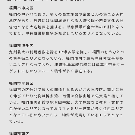
福岡市中央区
福岡の中心地であり、多くの商業施設や企業ビルの集まる天神
地区があり、周辺には福岡城跡となる大濠公園や若者文化の発
信地となる大名地区を擁する。単身世帯が全世帯の６割となっ
ており、単身世帯様住宅が充実しているエリアとなっている。
福岡市博多区
九州最大の利用者数を誇るJR博多駅を擁し、福岡のもうひとつ
の繁華街エリアとなっている。福岡市内で最も単身者世帯が多
いエリアとなっており、JR鹿児島本線沿線には単車世帯をター
ゲットにしたワンルーム物件が多く存在する。
福岡市早良区
福岡市の区分けで最大の面積となるのがこの早良区。南北に長
く伸びており北側は博多湾、南側は脊振山地で佐賀県と接して
いる。福岡市美術館や総合図書館、大学施設など教育・文化の
色が強いエリアとなっておりファミリー世帯が多く住むエリア
となっているためファミリー物件が充実しているエリアとなっ
ている。
福岡市南区