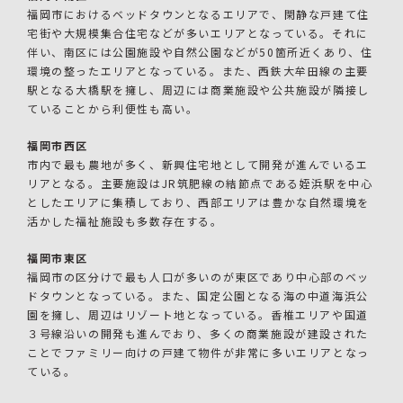
福岡市におけるベッドタウンとなるエリアで、閑静な戸建て住
宅街や大規模集合住宅などが多いエリアとなっている。それに
伴い、南区には公園施設や自然公園などが50箇所近くあり、住
環境の整ったエリアとなっている。また、西鉄大牟田線の主要
駅となる大橋駅を擁し、周辺には商業施設や公共施設が隣接し
ていることから利便性も高い。
福岡市西区
市内で最も農地が多く、新興住宅地として開発が進んでいるエ
リアとなる。主要施設はJR筑肥線の結節点である姪浜駅を中心
としたエリアに集積しており、西部エリアは豊かな自然環境を
活かした福祉施設も多数存在する。
福岡市東区
福岡市の区分けで最も人口が多いのが東区であり中心部のベッ
ドタウンとなっている。また、国定公園となる海の中道海浜公
園を擁し、周辺はリゾート地となっている。香椎エリアや国道
３号線沿いの開発も進んでおり、多くの商業施設が建設された
ことでファミリー向けの戸建て物件が非常に多いエリアとなっ
ている。