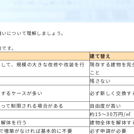
違いについて理解しましょう。
表です。
建て替え
用して、規模の大きな改修や改装を行
現存する建物を完
こと
残さない
換するケースが多い
必ず新しく交換す
よって制限される場合がある
自由度が高い
約15～30万円/㎡
分解体を行う
建物全体を解体す
下で増築がなければ基本的に不要
必ず申請が必要