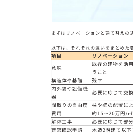
まずはリノベーションと建て替えの
以下は、それぞれの違いをまとめた
項目
リノベーション
既存の建物を活
意味
うこと
構造体や基礎
残す
内外装や設備機
必要に応じて交
器
間取りの自由度
柱や壁の配置に
費用
約15～20万円/㎡
解体工事
必要に応じて部
建築確認申請
木造2階建て以