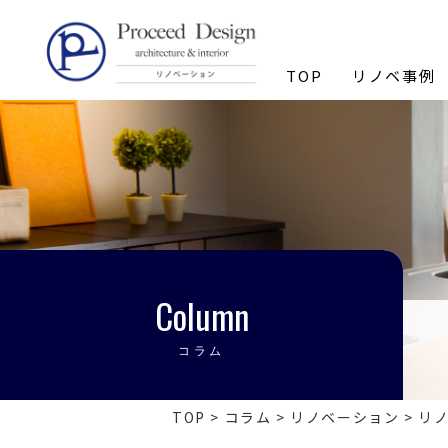
リノベーションを福岡で。
TOP
リノベ事例
Column
コラム
TOP
>
コラム
>
リノベーション
>
リ