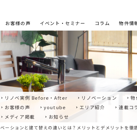
Proceed Design (プロシードデザイン)
お客様の声
イベント・セミナー
コラム
物件情
リノベ実例 Before・After
リノベーション
物
お客様の声
youtube
エリア紹介
連載コ
メディア掲載
お知らせ
ノベーションと建て替えの違いとは？メリットとデメリットを徹