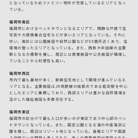
となっているためファミリー物件が充実しているエリアとなっ
ている。
福岡市南区
福岡市におけるベッドタウンとなるエリアで、閑静な戸建て住
宅街や大規模集合住宅などが多いエリアとなっている。それに
伴い、南区には公園施設や自然公園などが50箇所近くあり、住
環境の整ったエリアとなっている。また、西鉄大牟田線の主要
駅となる大橋駅を擁し、周辺には商業施設や公共施設が隣接し
ていることから利便性も高い。
福岡市西区
市内で最も農地が多く、新興住宅地として開発が進んでいるエ
リアとなる。主要施設はJR筑肥線の結節点である姪浜駅を中心
としたエリアに集積しており、西部エリアは豊かな自然環境を
活かした福祉施設も多数存在する。
福岡市東区
福岡市の区分けで最も人口が多いのが東区であり中心部のベッ
ドタウンとなっている。また、国定公園となる海の中道海浜公
園を擁し、周辺はリゾート地となっている。香椎エリアや国道
３号線沿いの開発も進んでおり、多くの商業施設が建設された