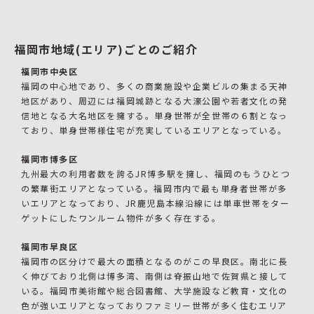
福岡市地域(エリア)ごとのご紹介
福岡市中央区
福岡の中心地であり、多くの商業施設や企業ビルの集まる天神
地区があり、周辺には福岡城跡となる大濠公園や若者文化の発
信地となる大名地区を擁する。単身世帯が全世帯の６割となっ
ており、単身世帯様住宅が充実しているエリアとなっている。
福岡市博多区
九州最大の利用者数を誇るJR博多駅を擁し、福岡のもうひとつ
の繁華街エリアとなっている。福岡市内で最も単身者世帯が多
いエリアとなっており、JR鹿児島本線沿線には単車世帯をター
ゲットにしたワンルーム物件が多く存在する。
福岡市早良区
福岡市の区分けで最大の面積となるのがこの早良区。南北に長
く伸びており北側は博多湾、南側は脊振山地で佐賀県と接して
いる。福岡市美術館や総合図書館、大学施設など教育・文化の
色が強いエリアとなっておりファミリー世帯が多く住むエリア