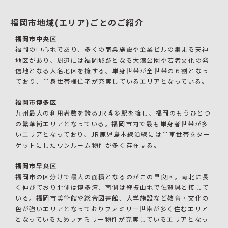
福岡市地域(エリア)ごとのご紹介
福岡市中央区
福岡の中心地であり、多くの商業施設や企業ビルの集まる天神
地区があり、周辺には福岡城跡となる大濠公園や若者文化の発
信地となる大名地区を擁する。単身世帯が全世帯の６割となっ
ており、単身世帯様住宅が充実しているエリアとなっている。
福岡市博多区
九州最大の利用者数を誇るJR博多駅を擁し、福岡のもうひとつ
の繁華街エリアとなっている。福岡市内で最も単身者世帯が多
いエリアとなっており、JR鹿児島本線沿線には単車世帯をター
ゲットにしたワンルーム物件が多く存在する。
福岡市早良区
福岡市の区分けで最大の面積となるのがこの早良区。南北に長
く伸びており北側は博多湾、南側は脊振山地で佐賀県と接して
いる。福岡市美術館や総合図書館、大学施設など教育・文化の
色が強いエリアとなっておりファミリー世帯が多く住むエリア
となっているためファミリー物件が充実しているエリアとなっ