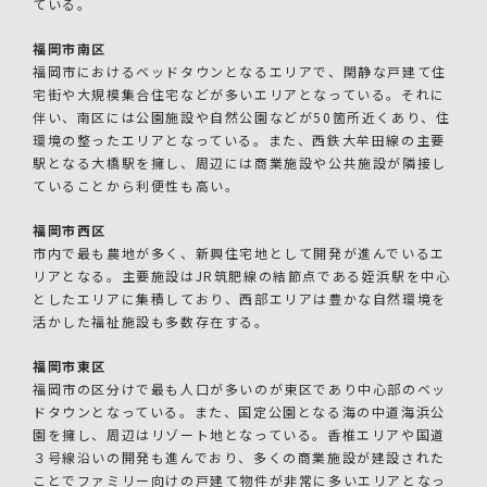
ている。
福岡市南区
福岡市におけるベッドタウンとなるエリアで、閑静な戸建て住
宅街や大規模集合住宅などが多いエリアとなっている。それに
伴い、南区には公園施設や自然公園などが50箇所近くあり、住
環境の整ったエリアとなっている。また、西鉄大牟田線の主要
駅となる大橋駅を擁し、周辺には商業施設や公共施設が隣接し
ていることから利便性も高い。
福岡市西区
市内で最も農地が多く、新興住宅地として開発が進んでいるエ
リアとなる。主要施設はJR筑肥線の結節点である姪浜駅を中心
としたエリアに集積しており、西部エリアは豊かな自然環境を
活かした福祉施設も多数存在する。
福岡市東区
福岡市の区分けで最も人口が多いのが東区であり中心部のベッ
ドタウンとなっている。また、国定公園となる海の中道海浜公
園を擁し、周辺はリゾート地となっている。香椎エリアや国道
３号線沿いの開発も進んでおり、多くの商業施設が建設された
ことでファミリー向けの戸建て物件が非常に多いエリアとなっ