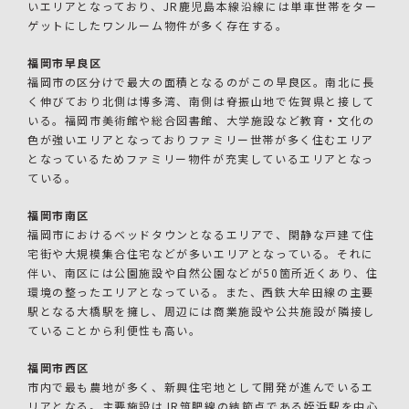
いエリアとなっており、JR鹿児島本線沿線には単車世帯をター
ゲットにしたワンルーム物件が多く存在する。
福岡市早良区
福岡市の区分けで最大の面積となるのがこの早良区。南北に長
く伸びており北側は博多湾、南側は脊振山地で佐賀県と接して
いる。福岡市美術館や総合図書館、大学施設など教育・文化の
色が強いエリアとなっておりファミリー世帯が多く住むエリア
となっているためファミリー物件が充実しているエリアとなっ
ている。
福岡市南区
福岡市におけるベッドタウンとなるエリアで、閑静な戸建て住
宅街や大規模集合住宅などが多いエリアとなっている。それに
伴い、南区には公園施設や自然公園などが50箇所近くあり、住
環境の整ったエリアとなっている。また、西鉄大牟田線の主要
駅となる大橋駅を擁し、周辺には商業施設や公共施設が隣接し
ていることから利便性も高い。
福岡市西区
市内で最も農地が多く、新興住宅地として開発が進んでいるエ
リアとなる。主要施設はJR筑肥線の結節点である姪浜駅を中心