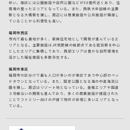
伴い、南区には公園施設や自然公園などが50箇所近くあり、住
環境の整ったエリアとなっている。また、西鉄大牟田線の主要
駅となる大橋駅を擁し、周辺には商業施設や公共施設が隣接し
ていることから利便性も高い。
福岡市西区
市内で最も農地が多く、新興住宅地として開発が進んでいるエ
リアとなる。主要施設はJR筑肥線の結節点である姪浜駅を中心
としたエリアに集積しており、西部エリアは豊かな自然環境を
活かした福祉施設も多数存在する。
福岡市東区
福岡市の区分けで最も人口が多いのが東区であり中心部のベッ
ドタウンとなっている。また、国定公園となる海の中道海浜公
園を擁し、周辺はリゾート地となっている。香椎エリアや国道
３号線沿いの開発も進んでおり、多くの商業施設が建設された
ことでファミリー向けの戸建て物件が非常に多いエリアとなっ
ている。