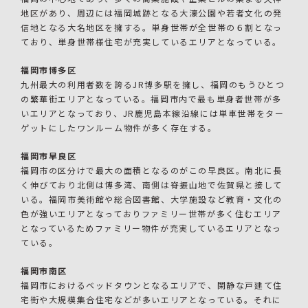
地区があり、周辺には福岡城跡となる大濠公園や若者文化の発
信地となる大名地区を擁する。単身世帯が全世帯の６割となっ
ており、単身世帯様住宅が充実しているエリアとなっている。
福岡市博多区
九州最大の利用者数を誇るJR博多駅を擁し、福岡のもうひとつ
の繁華街エリアとなっている。福岡市内で最も単身者世帯が多
いエリアとなっており、JR鹿児島本線沿線には単車世帯をター
ゲットにしたワンルーム物件が多く存在する。
福岡市早良区
福岡市の区分けで最大の面積となるのがこの早良区。南北に長
く伸びており北側は博多湾、南側は脊振山地で佐賀県と接して
いる。福岡市美術館や総合図書館、大学施設など教育・文化の
色が強いエリアとなっておりファミリー世帯が多く住むエリア
となっているためファミリー物件が充実しているエリアとなっ
ている。
福岡市南区
福岡市におけるベッドタウンとなるエリアで、閑静な戸建て住
宅街や大規模集合住宅などが多いエリアとなっている。それに