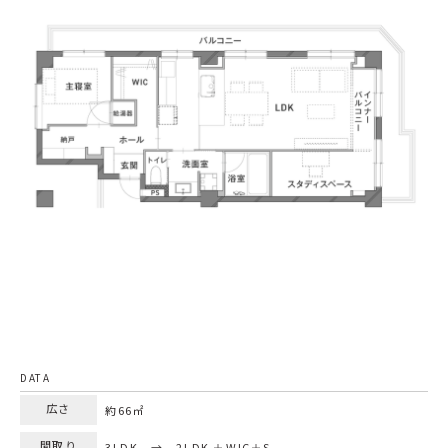
DATA
広さ
約66㎡
間取り
3LDK → 2LDK ＋WIC＋S