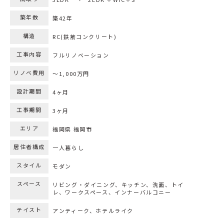
築年数
築42年
構造
RC(鉄筋コンクリート)
工事内容
フルリノベーション
リノベ費用
～1,000万円
設計期間
4ヶ月
工事期間
3ヶ月
エリア
福岡県 福岡市
居住者構成
一人暮らし
スタイル
モダン
スペース
リビング・ダイニング、キッチン、洗面、トイ
レ、ワークスペース、インナーバルコニー
テイスト
アンティーク、ホテルライク