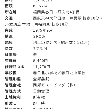
面積
83.52㎡
所在地
福岡県春日市須玖北4丁目
交通
西鉄天神大牟田線：井尻駅 徒歩18分 /
JR鹿児島本線：南福岡駅 徒歩18分
完成
1975年9月
構造
SRC造
規模
地上13階建て (総戸数：181戸)
階数 7
階部分
駐車場
無
管理費
8,490円
修繕積立金
11,770円
学校区
春日北小学校／春日北中学校
管理形態
全部委託
管理会社
西部ガスリビング（株）
管理方式
日勤管理
土地権利
所有権
引渡し
即 時