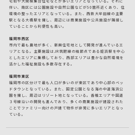
宅街や大規模集合住宅などが多いエリアとなっている。それに
伴い、南区には公園施設や自然公園などが50箇所近くあり、住
環境の整ったエリアとなっている。また、西鉄大牟田線の主要
駅となる大橋駅を擁し、周辺には商業施設や公共施設が隣接し
ていることから利便性も高い。
福岡市西区
市内で最も農地が多く、新興住宅地として開発が進んでいるエ
リアとなる。主要施設はJR筑肥線の結節点である姪浜駅を中心
としたエリアに集積しており、西部エリアは豊かな自然環境を
活かした福祉施設も多数存在する。
福岡市東区
福岡市の区分けで最も人口が多いのが東区であり中心部のベッ
ドタウンとなっている。また、国定公園となる海の中道海浜公
園を擁し、周辺はリゾート地となっている。香椎エリアや国道
３号線沿いの開発も進んでおり、多くの商業施設が建設された
ことでファミリー向けの戸建て物件が非常に多いエリアとなっ
ている。