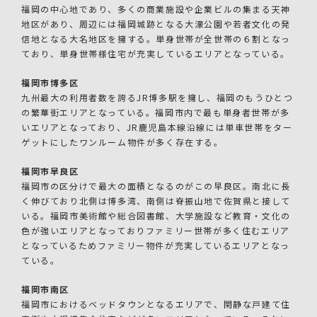
福岡の中心地であり、多くの商業施設や企業ビルの集まる天神
地区があり、周辺には福岡城跡となる大濠公園や若者文化の発
信地となる大名地区を擁する。単身世帯が全世帯の６割となっ
ており、単身世帯様住宅が充実しているエリアとなっている。
福岡市博多区
九州最大の利用者数を誇るJR博多駅を擁し、福岡のもうひとつ
の繁華街エリアとなっている。福岡市内で最も単身者世帯が多
いエリアとなっており、JR鹿児島本線沿線には単車世帯をター
ゲットにしたワンルーム物件が多く存在する。
福岡市早良区
福岡市の区分けで最大の面積となるのがこの早良区。南北に長
く伸びており北側は博多湾、南側は脊振山地で佐賀県と接して
いる。福岡市美術館や総合図書館、大学施設など教育・文化の
色が強いエリアとなっておりファミリー世帯が多く住むエリア
となっているためファミリー物件が充実しているエリアとなっ
ている。
福岡市南区
福岡市におけるベッドタウンとなるエリアで、閑静な戸建て住