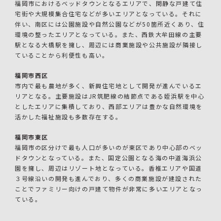
福岡市におけるベッドタウンとなるエリアで、閑静な戸建て住
宅街や大規模集合住宅などが多いエリアとなっている。それに
伴い、南区には公園施設や自然公園などが50箇所近くあり、住
環境の整ったエリアとなっている。また、西鉄大牟田線の主要
駅となる大橋駅を擁し、周辺には商業施設や公共施設が隣接し
ていることから利便性も高い。
福岡市西区
市内で最も農地が多く、新興住宅地として開発が進んでいるエ
リアとなる。主要施設はJR筑肥線の結節点である姪浜駅を中心
としたエリアに集積しており、西部エリアは豊かな自然環境を
活かした福祉施設も多数存在する。
福岡市東区
福岡市の区分けで最も人口が多いのが東区であり中心部のベッ
ドタウンとなっている。また、国定公園となる海の中道海浜公
園を擁し、周辺はリゾート地となっている。香椎エリアや国道
３号線沿いの開発も進んでおり、多くの商業施設が建設された
ことでファミリー向けの戸建て物件が非常に多いエリアとなっ
ている。