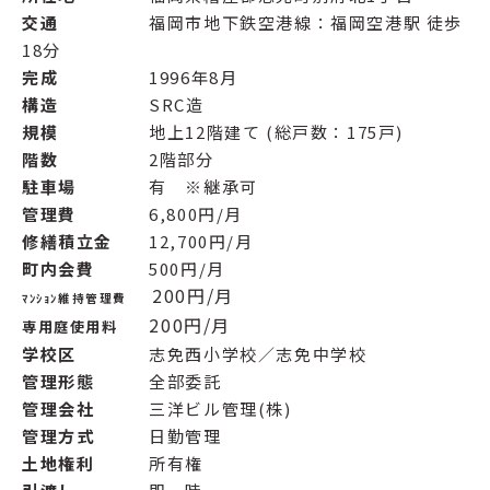
交通
福岡市地下鉄空港線：福岡空港駅 徒歩
18分
完成
1996年8月
構造
SRC造
規模
地上12階建て (総戸数：175戸)
階数
2階部分
駐車場
有 ※継承可
管理費
6,800円/月
修繕積立金
12,700円/月
町内会費
500円/月
200円/月
ﾏﾝｼｮﾝ維持管理費
200円/月
専用庭使用料
学校区
志免西小学校／志免中学校
管理形態
全部委託
管理会社
三洋ビル管理(株)
管理方式
日勤管理
土地権利
所有権