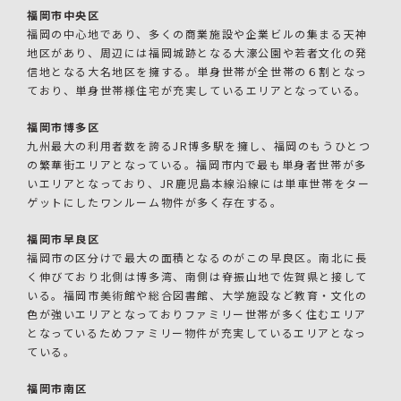
福岡市中央区
福岡の中心地であり、多くの商業施設や企業ビルの集まる天神
地区があり、周辺には福岡城跡となる大濠公園や若者文化の発
信地となる大名地区を擁する。単身世帯が全世帯の６割となっ
ており、単身世帯様住宅が充実しているエリアとなっている。
福岡市博多区
九州最大の利用者数を誇るJR博多駅を擁し、福岡のもうひとつ
の繁華街エリアとなっている。福岡市内で最も単身者世帯が多
いエリアとなっており、JR鹿児島本線沿線には単車世帯をター
ゲットにしたワンルーム物件が多く存在する。
福岡市早良区
福岡市の区分けで最大の面積となるのがこの早良区。南北に長
く伸びており北側は博多湾、南側は脊振山地で佐賀県と接して
いる。福岡市美術館や総合図書館、大学施設など教育・文化の
色が強いエリアとなっておりファミリー世帯が多く住むエリア
となっているためファミリー物件が充実しているエリアとなっ
ている。
福岡市南区