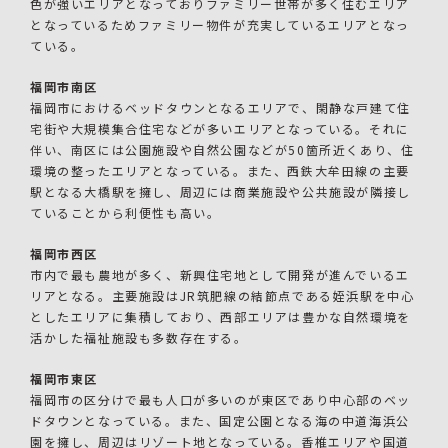
色が強いエリアとなっておりファミリー世帯が多く住むエリア
となっているためファミリー物件が充実しているエリアとなっ
ている。
福岡市南区
福岡市におけるベッドタウンとなるエリアで、閑静な戸建て住
宅街や大規模集合住宅などが多いエリアとなっている。それに
伴い、南区には公園施設や自然公園などが50箇所近くあり、住
環境の整ったエリアとなっている。また、西鉄大牟田線の主要
駅となる大橋駅を擁し、周辺には商業施設や公共施設が隣接し
ていることから利便性も高い。
福岡市西区
市内で最も農地が多く、新興住宅地として開発が進んでいるエ
リアとなる。主要施設はJR筑肥線の結節点である姪浜駅を中心
としたエリアに集積しており、西部エリアは豊かな自然環境を
活かした福祉施設も多数存在する。
福岡市東区
福岡市の区分けで最も人口が多いのが東区であり中心部のベッ
ドタウンとなっている。また、国定公園となる海の中道海浜公
園を擁し、周辺はリゾート地となっている。香椎エリアや国道