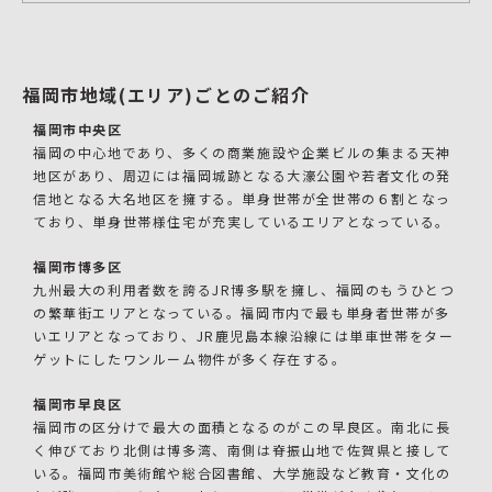
福岡市地域(エリア)ごとのご紹介
福岡市中央区
福岡の中心地であり、多くの商業施設や企業ビルの集まる天神
地区があり、周辺には福岡城跡となる大濠公園や若者文化の発
信地となる大名地区を擁する。単身世帯が全世帯の６割となっ
ており、単身世帯様住宅が充実しているエリアとなっている。
福岡市博多区
九州最大の利用者数を誇るJR博多駅を擁し、福岡のもうひとつ
の繁華街エリアとなっている。福岡市内で最も単身者世帯が多
いエリアとなっており、JR鹿児島本線沿線には単車世帯をター
ゲットにしたワンルーム物件が多く存在する。
福岡市早良区
福岡市の区分けで最大の面積となるのがこの早良区。南北に長
く伸びており北側は博多湾、南側は脊振山地で佐賀県と接して
いる。福岡市美術館や総合図書館、大学施設など教育・文化の