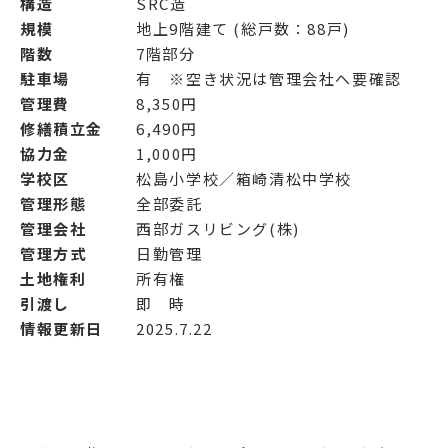
構造
SRC造
規模
地上9階建て (総戸数：88戸)
階数
7階部分
駐車場
有 ※空き状況は管理会社へ要確認
管理費
8,350円
修繕積立金
6,490円
協力金
1,000円
学校区
松島小学校／箱崎清松中学校
管理形態
全部委託
管理会社
西部ガスリビング(株)
管理方式
日勤管理
土地権利
所有権
引渡し
即 時
情報更新日
2025.7.22