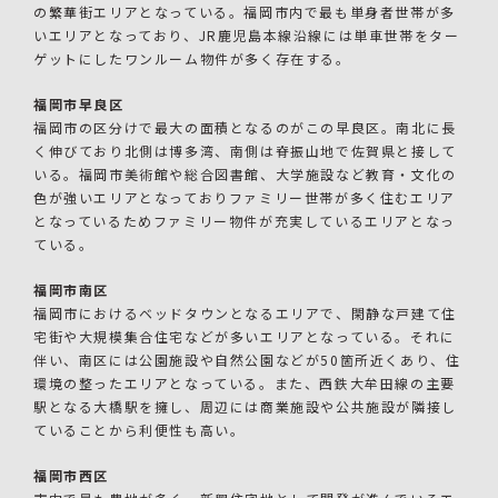
の繁華街エリアとなっている。福岡市内で最も単身者世帯が多
いエリアとなっており、JR鹿児島本線沿線には単車世帯をター
ゲットにしたワンルーム物件が多く存在する。
福岡市早良区
福岡市の区分けで最大の面積となるのがこの早良区。南北に長
く伸びており北側は博多湾、南側は脊振山地で佐賀県と接して
いる。福岡市美術館や総合図書館、大学施設など教育・文化の
色が強いエリアとなっておりファミリー世帯が多く住むエリア
となっているためファミリー物件が充実しているエリアとなっ
ている。
福岡市南区
福岡市におけるベッドタウンとなるエリアで、閑静な戸建て住
宅街や大規模集合住宅などが多いエリアとなっている。それに
伴い、南区には公園施設や自然公園などが50箇所近くあり、住
環境の整ったエリアとなっている。また、西鉄大牟田線の主要
駅となる大橋駅を擁し、周辺には商業施設や公共施設が隣接し
ていることから利便性も高い。
福岡市西区