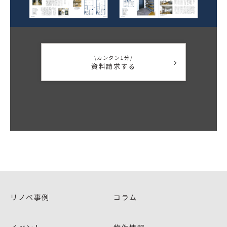
\カンタン1分/
資料請求する
リノベ事例
コラム