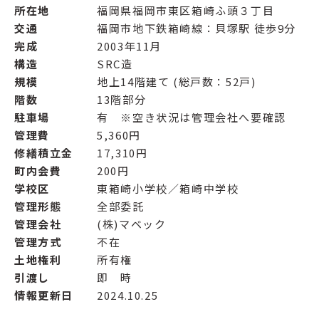
所在地
福岡県福岡市東区箱崎ふ頭３丁目
交通
福岡市地下鉄箱崎線：貝塚駅 徒歩9分
完成
2003年11月
構造
SRC造
規模
地上14階建て (総戸数：52戸)
階数
13階部分
駐車場
有 ※空き状況は管理会社へ要確認
管理費
5,360円
修繕積立金
17,310円
町内会費
200円
学校区
東箱崎小学校／箱崎中学校
管理形態
全部委託
管理会社
(株)マベック
管理方式
不在
土地権利
所有権
引渡し
即 時
情報更新日
2024.10.25