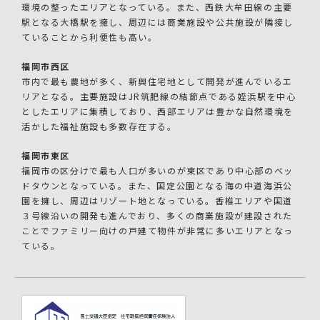
環境の整ったエリアとなっている。また、西鉄大牟田線の主要
駅となる大橋駅を擁し、周辺には商業施設や公共施設が隣接し
ていることから利便性も高い。
福岡市西区
市内で最も農地が多く、新興住宅地として開発が進んでいるエ
リアとなる。主要施設はJR筑肥線の結節点である姪浜駅を中心
としたエリアに集積しており、西部エリアは豊かな自然環境を
活かした福祉施設も多数存在する。
福岡市東区
福岡市の区分けで最も人口が多いのが東区であり中心部のベッ
ドタウンとなっている。また、国定公園となる海の中道海浜公
園を擁し、周辺はリゾート地となっている。香椎エリアや国道
３号線沿いの開発も進んでおり、多くの商業施設が建設された
ことでファミリー向けの戸建て物件が非常に多いエリアとなっ
ている。