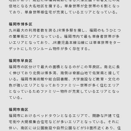
信地となる大名地区を擁する。単身世帯が全世帯の６割となっ
ており、単身世帯様住宅が充実しているエリアとなっている。
福岡市博多区
九州最大の利用者数を誇るJR博多駅を擁し、福岡のもうひとつ
の繁華街エリアとなっている。福岡市内で最も単身者世帯が多
いエリアとなっており、JR鹿児島本線沿線には単車世帯をター
ゲットにしたワンルーム物件が多く存在する。
福岡市早良区
福岡市の区分けで最大の面積となるのがこの早良区。南北に長
く伸びており北側は博多湾、南側は脊振山地で佐賀県と接して
いる。福岡市美術館や総合図書館、大学施設など教育・文化の
色が強いエリアとなっておりファミリー世帯が多く住むエリア
となっているためファミリー物件が充実しているエリアとなっ
ている。
福岡市南区
福岡市におけるベッドタウンとなるエリアで、閑静な戸建て住
宅街や大規模集合住宅などが多いエリアとなっている。それに
伴い、南区には公園施設や自然公園などが50箇所近くあり、住